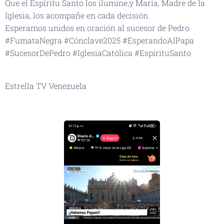
Que el Espíritu Santo los ilumine,y María, Madre de la
Iglesia, los acompañe en cada decisión.
Esperamos unidos en oración al sucesor de Pedro
#FumataNegra #Cónclave2025 #EsperandoAlPapa
#SucesorDePedro #IglesiaCatólica #EspírituSanto
Estrella TV Venezuela
👆🏻👆🏻👆🏻👆🏻📡📡📡🙏🏻