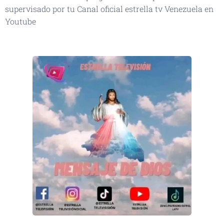
supervisado por tu Canal oficial estrella tv Venezuela en
Youtube
👆🏻👆🏻👆🏻👆🏻📡📡📡🛰️👏🏻