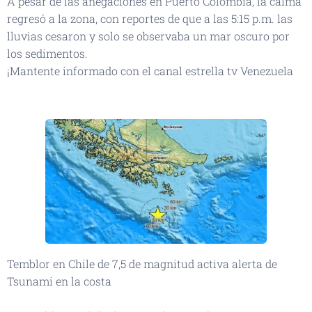
A pesar de las anegaciones en Puerto Colombia, la calma
regresó a la zona, con reportes de que a las 5:15 p.m. las
lluvias cesaron y solo se observaba un mar oscuro por
los sedimentos. 🌅🖤
¡Mantente informado con el canal estrella tv Venezuela
👆🏻👆🏻👆🏻👆🏻👆🏻👆🏻📡📡📡📡
Temblor en Chile de 7,5 de magnitud activa alerta de
Tsunami en la costa