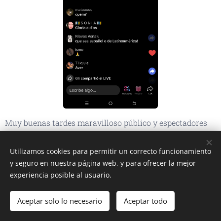
Muy buenas tardes maravilloso público y espectadores
del mundo hoy el mundo 🌎 se llena de alegría con el
nuevo Papa Habemus Papá desde la ciudad del vaticano
Utilizamos cookies para permitir un correcto funcionamiento
miles de feligreses esperando a que de su discurso
y seguro en nuestra página web, y para ofrecer la mejor
Estrella TV Venezuela 👆👆👆📡
experiencia posible al usuario.
Aceptar solo lo necesario
Aceptar todo
Comenzar
¡Crea tu página web gratis!