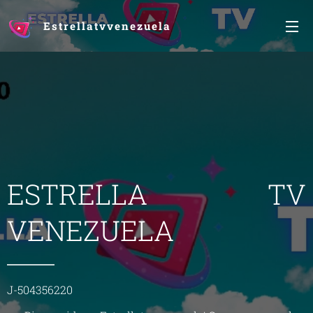
Estrellatvvenezuela
ESTRELLA TV
VENEZUELA
J-504356220