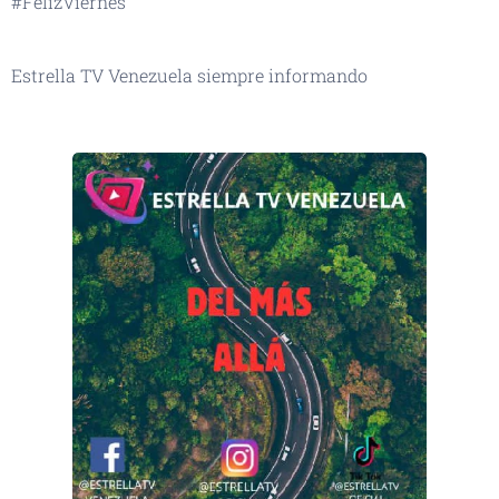
#FelizViernes
Estrella TV Venezuela siempre informando
👆🏻👆🏻👆🏻👆🏻📡📡