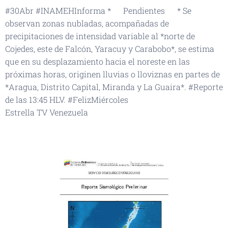
#30Abr #INAMEHInforma *🚨 Pendientes 🚨* Se
observan zonas nubladas, acompañadas de
precipitaciones de intensidad variable al *norte de
Cojedes, este de Falcón, Yaracuy y Carabobo*, se estima
que en su desplazamiento hacia el noreste en las
próximas horas, originen lluvias o lloviznas en partes de
*Aragua, Distrito Capital, Miranda y La Guaira*. #Reporte
de las 13:45 HLV. #FelizMiércoles
Estrella TV Venezuela
👆🏻👆🏻👆🏻👆🏻👆🏻📹🌂🌧️🌨️🌨️🌩️