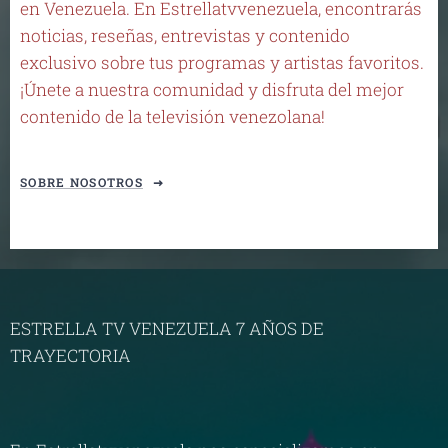
en Venezuela. En Estrellatvvenezuela, encontrarás
noticias, reseñas, entrevistas y contenido
exclusivo sobre tus programas y artistas favoritos.
¡Únete a nuestra comunidad y disfruta del mejor
contenido de la televisión venezolana!
SOBRE NOSOTROS
ESTRELLA TV VENEZUELA 7 AÑOS DE
TRAYECTORIA